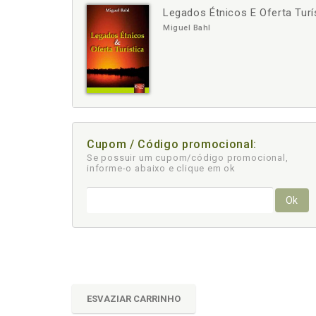
Legados Étnicos E Oferta Turí
-
+
Miguel Bahl
Cupom / Código promocional:
Se possuir um cupom/código promocional,
informe-o abaixo e clique em ok
Ok
ESVAZIAR CARRINHO