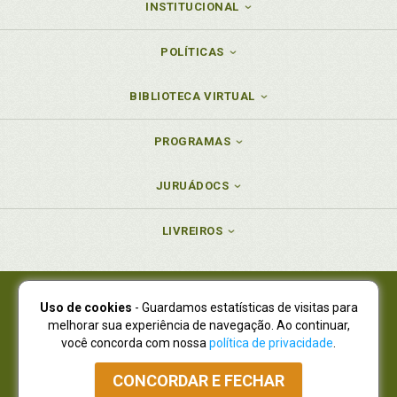
INSTITUCIONAL
POLÍTICAS
BIBLIOTECA VIRTUAL
PROGRAMAS
JURUÁDOCS
LIVREIROS
Uso de cookies
- Guardamos estatísticas de visitas para
Juruá Editora Ltda., CNPJ 77.535.508/0001-19
melhorar sua experiência de navegação. Ao continuar,
Juruá Informática Ltda., CNPJ 01.701.561/0001-80
você concorda com nossa
política de privacidade
.
NOVO ENDEREÇO:
R. Flávio Dallegrave, 7665, São Lourenço |
Curitiba - Paraná - CEP 82210-310
CONCORDAR E FECHAR
Atendimento: (41) 4009-3900
|
Vendas Atacado: (41) 4009-3939
|