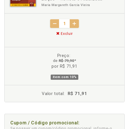
Maria Margareth Garcia Vieira
Excluir
Preço:
de
R$ 79,90
*
por R$ 71,91
item com
10%
Valor total:
R$ 71,91
Cupom / Código promocional:
Se possuir um cupom/código promocional, informe-o