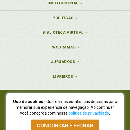
INSTITUCIONAL
POLÍTICAS
BIBLIOTECA VIRTUAL
PROGRAMAS
JURUÁDOCS
LIVREIROS
Uso de cookies
- Guardamos estatísticas de visitas para
Juruá Editora Ltda., CNPJ 77.535.508/0001-19
melhorar sua experiência de navegação. Ao continuar,
Juruá Informática Ltda., CNPJ 01.701.561/0001-80
você concorda com nossa
política de privacidade
.
NOVO ENDEREÇO:
R. Flávio Dallegrave, 7665, São Lourenço |
Curitiba - Paraná - CEP 82210-310
CONCORDAR E FECHAR
Atendimento: (41) 4009-3900
|
Vendas Atacado: (41) 4009-3939
|