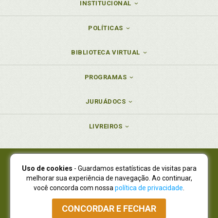
INSTITUCIONAL
POLÍTICAS
BIBLIOTECA VIRTUAL
PROGRAMAS
JURUÁDOCS
LIVREIROS
Uso de cookies
- Guardamos estatísticas de visitas para
Juruá Editora Ltda., CNPJ 77.535.508/0001-19
melhorar sua experiência de navegação. Ao continuar,
Juruá Informática Ltda., CNPJ 01.701.561/0001-80
você concorda com nossa
política de privacidade
.
NOVO ENDEREÇO:
R. Flávio Dallegrave, 7665, São Lourenço |
Curitiba - Paraná - CEP 82210-310
CONCORDAR E FECHAR
Atendimento: (41) 4009-3900
|
Vendas Atacado: (41) 4009-3939
|