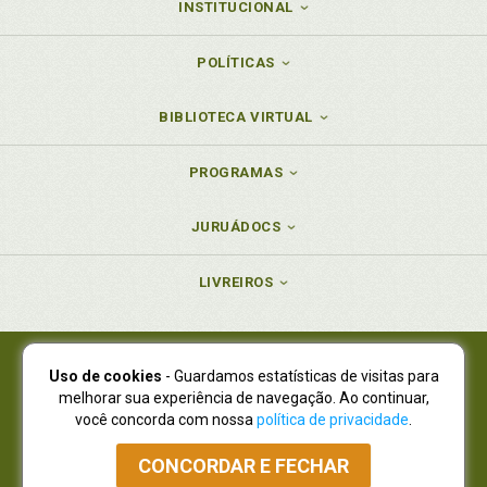
INSTITUCIONAL
POLÍTICAS
BIBLIOTECA VIRTUAL
PROGRAMAS
JURUÁDOCS
LIVREIROS
Uso de cookies
- Guardamos estatísticas de visitas para
Juruá Editora Ltda., CNPJ 77.535.508/0001-19
melhorar sua experiência de navegação. Ao continuar,
Juruá Informática Ltda., CNPJ 01.701.561/0001-80
você concorda com nossa
política de privacidade
.
NOVO ENDEREÇO:
R. Flávio Dallegrave, 7665, São Lourenço |
Curitiba - Paraná - CEP 82210-310
CONCORDAR E FECHAR
Atendimento: (41) 4009-3900
|
Vendas Atacado: (41) 4009-3939
|