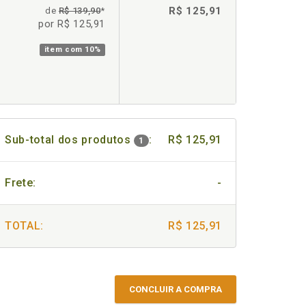
R$ 125,91
de
R$ 139,90
*
por R$ 125,91
item com
10%
Sub-total dos produtos
:
R$ 125,91
1
Frete:
-
TOTAL:
R$ 125,91
CONCLUIR A COMPRA