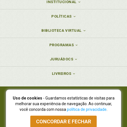
INSTITUCIONAL
POLÍTICAS
BIBLIOTECA VIRTUAL
PROGRAMAS
JURUÁDOCS
LIVREIROS
Uso de cookies
- Guardamos estatísticas de visitas para
Juruá Editora Ltda., CNPJ 77.535.508/0001-19
melhorar sua experiência de navegação. Ao continuar,
Juruá Informática Ltda., CNPJ 01.701.561/0001-80
você concorda com nossa
política de privacidade
.
NOVO ENDEREÇO:
R. Flávio Dallegrave, 7665, São Lourenço |
Curitiba - Paraná - CEP 82210-310
CONCORDAR E FECHAR
Atendimento: (41) 4009-3900
|
Vendas Atacado: (41) 4009-3939
|