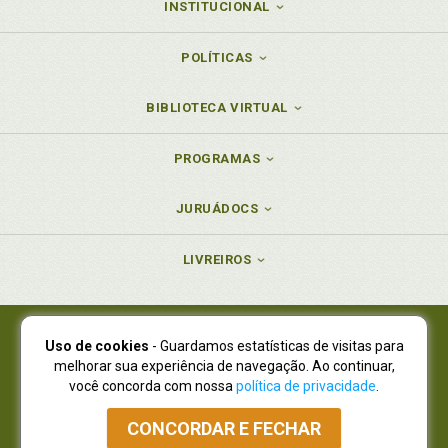
INSTITUCIONAL
POLÍTICAS
BIBLIOTECA VIRTUAL
PROGRAMAS
JURUÁDOCS
LIVREIROS
Uso de cookies
- Guardamos estatísticas de visitas para
Juruá Editora Ltda., CNPJ 77.535.508/0001-19
melhorar sua experiência de navegação. Ao continuar,
Juruá Informática Ltda., CNPJ 01.701.561/0001-80
você concorda com nossa
política de privacidade
.
NOVO ENDEREÇO:
R. Flávio Dallegrave, 7665, São Lourenço |
Curitiba - Paraná - CEP 82210-310
CONCORDAR E FECHAR
Atendimento: (41) 4009-3900
|
Vendas Atacado: (41) 4009-3939
|