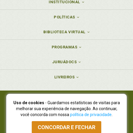
INSTITUCIONAL
POLÍTICAS
BIBLIOTECA VIRTUAL
PROGRAMAS
JURUÁDOCS
LIVREIROS
Uso de cookies
- Guardamos estatísticas de visitas para
Juruá Editora Ltda., CNPJ 77.535.508/0001-19
melhorar sua experiência de navegação. Ao continuar,
Juruá Informática Ltda., CNPJ 01.701.561/0001-80
você concorda com nossa
política de privacidade
.
NOVO ENDEREÇO:
R. Flávio Dallegrave, 7665, São Lourenço |
Curitiba - Paraná - CEP 82210-310
CONCORDAR E FECHAR
Atendimento: (41) 4009-3900
|
Vendas Atacado: (41) 4009-3939
|