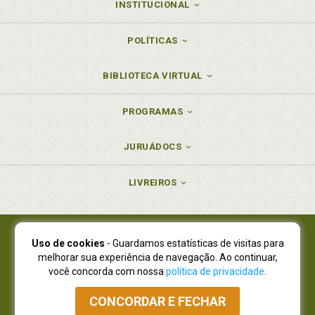
INSTITUCIONAL
POLÍTICAS
BIBLIOTECA VIRTUAL
PROGRAMAS
JURUÁDOCS
LIVREIROS
Uso de cookies
- Guardamos estatísticas de visitas para
Juruá Editora Ltda., CNPJ 77.535.508/0001-19
melhorar sua experiência de navegação. Ao continuar,
Juruá Informática Ltda., CNPJ 01.701.561/0001-80
você concorda com nossa
política de privacidade
.
NOVO ENDEREÇO:
R. Flávio Dallegrave, 7665, São Lourenço |
Curitiba - Paraná - CEP 82210-310
CONCORDAR E FECHAR
Atendimento: (41) 4009-3900
|
Vendas Atacado: (41) 4009-3939
|