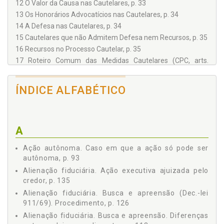
12 O Valor da Causa nas Cautelares, p. 33
13 Os Honorários Advocatícios nas Cautelares, p. 34
14 A Defesa nas Cautelares, p. 34
15 Cautelares que não Admitem Defesa nem Recursos, p. 35
16 Recursos no Processo Cautelar, p. 35
17 Roteiro Comum das Medidas Cautelares (CPC, arts.
796/812), p. 37
BUSCA E APREENSÃO EM GERAL, p. 39
ÍNDICE ALFABÉTICO
1 Conceito, p. 39
2 Características da Busca e Apreensão, p. 40
3 Classificação da Busca e Apreensão, p. 41
4 Pressupostos da Busca e Apreensão, p. 42
A
5 Objeto da Busca e Apreensão, p. 46
Ação autônoma. Caso em que a ação só pode ser
6 Natureza da Busca e Apreensão, p. 47
autônoma, p. 93
7 As Diversas Espécies de Busca e Apreensão, p. 50
Alienação fiduciária. Ação executiva ajuizada pelo
8 Procedimento na Busca e Apreensão, p. 52
credor, p. 135
BUSCA E APREENSÃO DE COISAS, p. 59
Alienação fiduciária. Busca e apreensão (Dec.-lei
1 Busca e Apreensão de Direitos Autorais e Conexos, p. 59
911/69). Procedimento, p. 126
2 Roteiro da Busca e Apreensão de Coisas (CPC, arts.
Alienação fiduciária. Busca e apreensão. Diferenças
839/843), p. 61