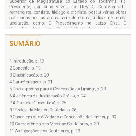
Superior da Magistratura do Estado do Tocantins. Foi
Presidente, por duas vezes, do TRE/TO. Conferencista,
romancista, contista, filólogo e cronista, possui várias obras
publicadas nessas áreas, além de obras jurídicas de ampla
aceitação, como: O Procedimento no Juízo Cível; O
Procedimento no Juízo Criminal; Prisão Temporária, em co-
autoria com o Juiz tocantinense Marco Villas Boas, e Teoria e
Prática dos Juizados Especiais Criminais, em co-autoria com
SUMÁRIO
o desembargador José Maria de Melo, do Tribunal de Justiça
do Ceará. Na área da literatura, publicou: Rua do Grito, 162
(contos); Pássaro de Asa Quebrada (novela infanto-juvenil);
1 Introdução, p. 19
Causos que o Tocantinense Conta (crônicas); De Zé Goela a
Pé-de-Janta – Os Causos que o Duro Conta (crônicas);
2 Conceito, p. 19
Senhor do Tempo (novela infanto-juvenil); João de Deus, o
3 Classificação, p. 20
Fenômeno de Abadiânia (biográfico); Dicionário
4 Características, p. 21
Tocantinense de Termos e Expressões Afins (filologia);
Mandinga (romance); Besta-fera e Outros Contos (contos);
5 Pressupostos para a Concessão da Liminar, p. 23
História Didática do Tocantins (História); Conversa de
6 Audiência de Justificação Prévia, p. 24
Compadres (crônicas); Um Causo Puxa Outro (crônicas); De
7 A Cautelar "Embutida", p. 25
gente, de bichos, meizinhas e abusões (crônicas) e O Furto
8 Eficácia da Medida Cautelar, p. 26
do Menino-Deus (contos).
9 Casos em que é Vedada a Concessão de Liminar, p. 30
10 Competência nas Medidas Cautelares, p. 30
11 As Exceções nas Cautelares, p. 33