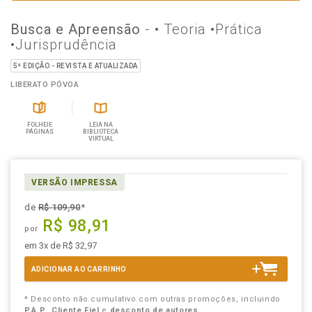
Busca e Apreensão
- • Teoria •Prática
•Jurisprudência
5ª EDIÇÃO - REVISTA E ATUALIZADA
LIBERATO PÓVOA
FOLHEIE
LEIA NA
PÁGINAS
BIBLIOTECA
VIRTUAL
VERSÃO IMPRESSA
de
R$ 109,90
*
R$ 98,91
por
em 3x de R$ 32,97
ADICIONAR AO CARRINHO
* Desconto não cumulativo com outras promoções, incluindo
P.A.P.
,
Cliente Fiel
e
desconto de autores