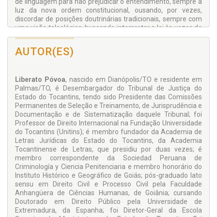
de linguagem para não prejudicar o entendimento, sempre à
luz da nova ordem constitucional, ousando, por vezes,
discordar de posições doutrinárias tradicionais, sempre com
uma visão teleológica, buscando interpretar a lei às vezes de
forma alternativa, como magistrado orgânico, e não será
estranho se houver críticas ao meu posicionamento acerca
AUTOR(ES)
da violência da busca e apreensão regulada pelo Decreto-Lei
911/69.
Liberato Póvoa
, nascido em Dianópolis/TO e residente em
Palmas/TO, é Desembargador do Tribunal de Justiça do
Estado do Tocantins, tendo sido Presidente das Comissões
Permanentes de Seleção e Treinamento, de Jurisprudência e
Documentação e de Sistematização daquele Tribunal; foi
Professor de Direito Internacional na Fundação Universidade
do Tocantins (Unitins); é membro fundador da Academia de
Letras Jurídicas do Estado do Tocantins, da Academia
Tocantinense de Letras, que presidiu por duas vezes; é
membro correspondente da Sociedad Peruana de
Criminología y Ciencia Penitenciaria e membro honorário do
Instituto Histórico e Geográfico de Goiás; pós-graduado lato
sensu em Direito Civil e Processo Civil pela Faculdade
Anhangüera de Ciências Humanas, de Goiânia; cursando
Doutorado em Direito Público pela Universidade de
Extremadura, da Espanha; foi Diretor-Geral da Escola