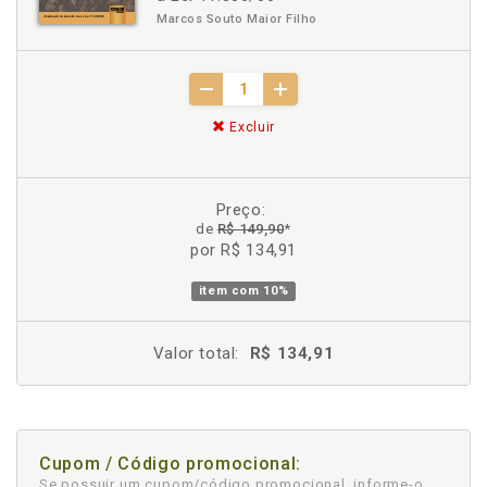
Marcos Souto Maior Filho
Excluir
Preço:
de
R$ 149,90
*
por R$ 134,91
item com
10%
Valor total:
R$ 134,91
Cupom / Código promocional:
Se possuir um cupom/código promocional, informe-o