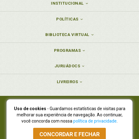
INSTITUCIONAL
POLÍTICAS
BIBLIOTECA VIRTUAL
PROGRAMAS
JURUÁDOCS
LIVREIROS
Uso de cookies
- Guardamos estatísticas de visitas para
Juruá Editora Ltda., CNPJ 77.535.508/0001-19
melhorar sua experiência de navegação. Ao continuar,
Juruá Informática Ltda., CNPJ 01.701.561/0001-80
você concorda com nossa
política de privacidade
.
NOVO ENDEREÇO:
R. Flávio Dallegrave, 7665, São Lourenço |
Curitiba - Paraná - CEP 82210-310
CONCORDAR E FECHAR
Atendimento: (41) 4009-3900
|
Vendas Atacado: (41) 4009-3939
|