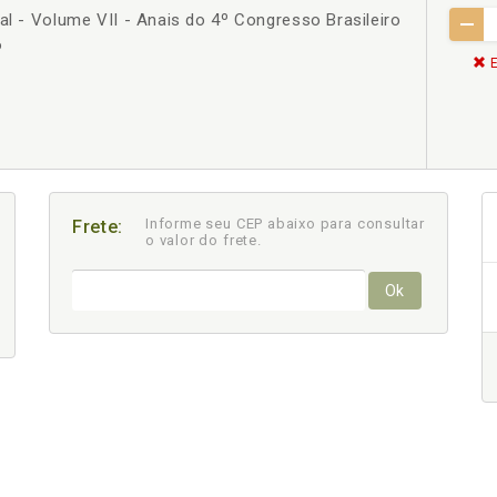
al - Volume VII - Anais do 4º Congresso Brasileiro
6
E
Informe seu CEP abaixo para consultar
Frete:
o valor do frete.
Ok