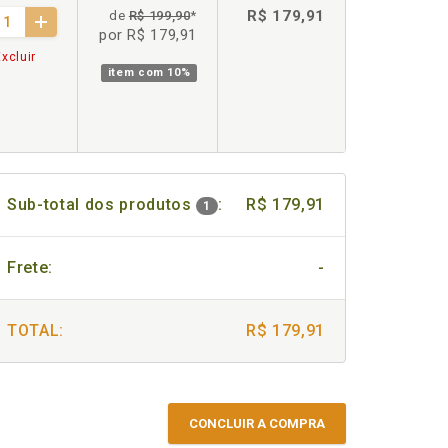
R$ 179,91
de
R$ 199,90
*
por R$ 179,91
xcluir
item com
10%
Sub-total dos produtos
:
R$ 179,91
1
Frete:
-
TOTAL:
R$ 179,91
CONCLUIR A COMPRA