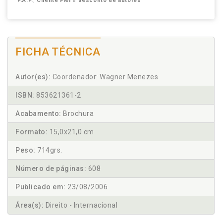
P.A.P.
,
Cliente Fiel
e
desconto de autores
FICHA TÉCNICA
Autor(es):
Coordenador: Wagner Menezes
ISBN:
853621361-2
Acabamento:
Brochura
Formato:
15,0x21,0 cm
Peso:
714grs.
Número de páginas:
608
Publicado em:
23/08/2006
Área(s):
Direito - Internacional