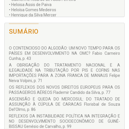
• Heloisa Assis de Paiva
• Heloísa Gomes Medeiros
• Henrique da Silva Mercer
• Isabel Penido de Campos Machado
• Ivo Ferreira de Oliveira
SUMÁRIO
• Jaime César Lipovetzky
• Jair Roberto da Silva
• Jânia Maria Lopes Saldanha
• Jaqueline Lisbôa Gruppelli
O CONTENCIOSO DO ALGODÃO: UM NOVO TEMPO PARA OS
• Javier Rodrigo Maidana
PAÍSES EM DESENVOLVIMENTO NA OMC? Fabio Carneiro
• Jeferson Teodorovicz
Cunha, p. 43
• Joana Stelzer
A OBRIGAÇÃO DO TRATAMENTO NACIONAL E A
• João Hélio Ferreira Pes
ILEGALIDADE NA TRIBUTAÇÃO POR PIS E COFINS NAS
• Joe Robson Coppi
IMPORTAÇÕES PARA A ZONA FRANCA DE MANAUS Felipe
• Jomara de Carvalho Ribeiro
Neiva Volpini, p. 71
• José Cretella Neto
OS REFLEXOS DOS NOVOS DIREITOS EUROPEUS PARA OS
• José Manuel Pina Delgado
PASSAGEIROS AÉREOS Flademir Candido da Silva, p. 77
• Jouberto de Quadros Pessoa Cavalcante
• Juliana Ferreira Hodniki
ASCENSÃO E QUEDA DO MERCOSUL: DO TRATADO DE
• Juliana Machado Awad
ASSUNÇÃO À CÚPULA DE CARACAS Florisbal de Souza
• Juliana Marteli Fais
Del’Olmo, p. 86
• Juliano da Silva Cortinhas
REFLEXOS DA INSTABILIDADE POLÍTICA NA INTEGRAÇÃO E
• Karla Closs Fonseca
NO DESENVOLVIMENTO SOCIOECONÔMICO DE GUINÉ-
• Kelly Lissandra Bruch
BISSAU Genésio de Carvalho, p. 99