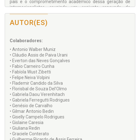
país e o comprometimento acadêmico dessa geração de
internacionalistas, reunindo um conjunto renovado de
estudos de boa qualidade, sobre os mais diversos temas de
Direito Internacional, que servem como referencial teórico e
AUTOR(ES)
importante fonte de pesquisa na área de Direito
Internacional.
Colaboradores:
• Antonio Walber Muniz
• Cláudio Assis de Paiva Urani
• Everton das Neves Gonçalves
• Fabio Carneiro Cunha
• Fabíola Wust Zibetti
• Felipe Neiva Volpini
• Flademir Candido da Silva
• Florisbal de Souza Del’Olmo
• Gabriela Daou Verenhitach
• Gabriela Ferregutti Rodrigues
• Genésio de Carvalho
• Gilmar Antonio Bedin
• Giselly Campelo Rodrigues
• Gislaine Caresia
• Giuliana Redin
• Graciele Conterato
• Guilherme Ricardo de Assis Ferreira