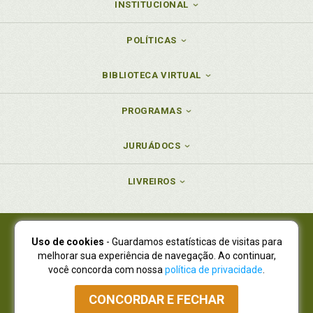
INSTITUCIONAL
POLÍTICAS
BIBLIOTECA VIRTUAL
PROGRAMAS
JURUÁDOCS
LIVREIROS
Uso de cookies
- Guardamos estatísticas de visitas para
Juruá Editora Ltda., CNPJ 77.535.508/0001-19
melhorar sua experiência de navegação. Ao continuar,
Juruá Informática Ltda., CNPJ 01.701.561/0001-80
você concorda com nossa
política de privacidade
.
NOVO ENDEREÇO:
R. Flávio Dallegrave, 7665, São Lourenço |
Curitiba - Paraná - CEP 82210-310
CONCORDAR E FECHAR
Atendimento: (41) 4009-3900
|
Vendas Atacado: (41) 4009-3939
|