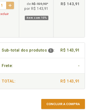
R$ 143,91
de
R$ 159,90
*
por R$ 143,91
xcluir
item com
10%
Sub-total dos produtos
:
R$ 143,91
1
Frete:
-
TOTAL:
R$ 143,91
CONCLUIR A COMPRA