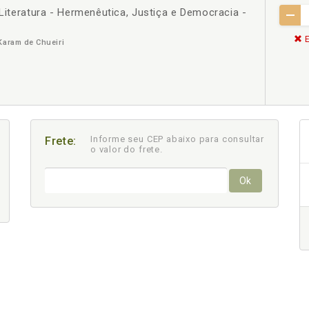
 Literatura - Hermenêutica, Justiça e Democracia -
E
Karam de Chueiri
Informe seu CEP abaixo para consultar
Frete:
o valor do frete.
Ok