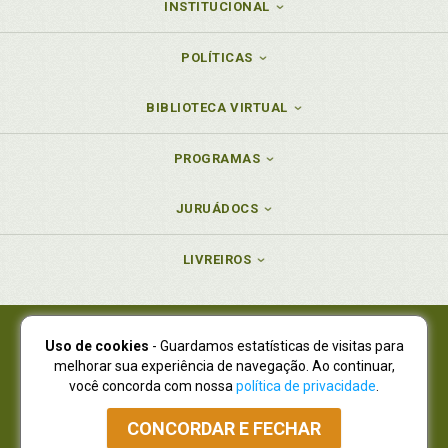
INSTITUCIONAL
POLÍTICAS
BIBLIOTECA VIRTUAL
PROGRAMAS
JURUÁDOCS
LIVREIROS
Uso de cookies
- Guardamos estatísticas de visitas para
Juruá Editora Ltda., CNPJ 77.535.508/0001-19
melhorar sua experiência de navegação. Ao continuar,
Juruá Informática Ltda., CNPJ 01.701.561/0001-80
você concorda com nossa
política de privacidade
.
NOVO ENDEREÇO:
R. Flávio Dallegrave, 7665, São Lourenço |
Curitiba - Paraná - CEP 82210-310
CONCORDAR E FECHAR
Atendimento: (41) 4009-3900
|
Vendas Atacado: (41) 4009-3939
|