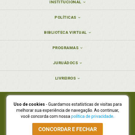
INSTITUCIONAL
POLÍTICAS
BIBLIOTECA VIRTUAL
PROGRAMAS
JURUÁDOCS
LIVREIROS
Uso de cookies
- Guardamos estatísticas de visitas para
Juruá Editora Ltda., CNPJ 77.535.508/0001-19
melhorar sua experiência de navegação. Ao continuar,
Juruá Informática Ltda., CNPJ 01.701.561/0001-80
você concorda com nossa
política de privacidade
.
NOVO ENDEREÇO:
R. Flávio Dallegrave, 7665, São Lourenço |
Curitiba - Paraná - CEP 82210-310
CONCORDAR E FECHAR
Atendimento: (41) 4009-3900
|
Vendas Atacado: (41) 4009-3939
|