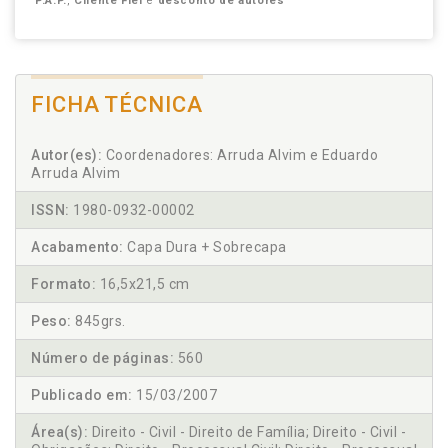
P.A.P.
,
Cliente Fiel
e
desconto de autores
FICHA TÉCNICA
Autor(es):
Coordenadores: Arruda Alvim e Eduardo
Arruda Alvim
ISSN:
1980-0932-00002
Acabamento:
Capa Dura + Sobrecapa
Formato:
16,5x21,5 cm
Peso:
845grs.
Número de páginas:
560
Publicado em:
15/03/2007
Área(s):
Direito - Civil - Direito de Família; Direito - Civil -