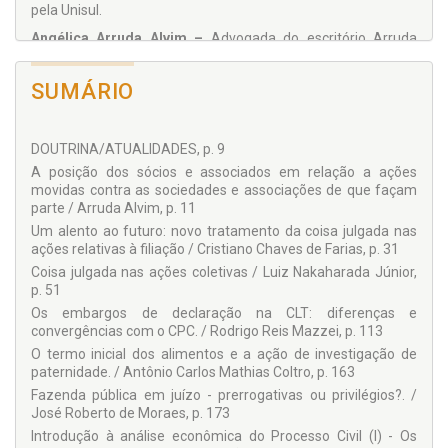
pela Unisul.
Angélica Arruda Alvim –
Advogada do escritório Arruda
Alvim e Thereza Alvim Advocacia e Consultoria Jurídica com
atuação em São Paulo, Rio de Janeiro e Brasília; Professora
SUMÁRIO
da PUCSP e Faculdade Autônoma de Direito de São Paulo –
Fadisp.
Antônio Carlos Mathias Coltro –
Desembargador do
DOUTRINA/ATUALIDADES, p. 9
Tribunal de Justiça do Estado de São Paulo; Professor de
A posição dos sócios e associados em relação a ações
Direito Civil na Faculdade de Direito da PUCSP e na Faculdade
movidas contra as sociedades e associações de que façam
Autônoma de Direito de São Paulo – Fadisp; Membro do
parte / Arruda Alvim, p. 11
Instituto Latino Americano das Nações Unidas para
Prevenção do Delito e o Tratamento do Delinqüente, da
Um alento ao futuro: novo tratamento da coisa julgada nas
Academia Paulista de Magistrados e Academia Paulista de
ações relativas à filiação / Cristiano Chaves de Farias, p. 31
Direito.
Coisa julgada nas ações coletivas / Luiz Nakaharada Júnior,
p. 51
Cláudia Fonseca Morato Pavan –
Advogada em São Paulo;
Mestra em Direito Constitucional.
Os embargos de declaração na CLT: diferenças e
convergências com o CPC. / Rodrigo Reis Mazzei, p. 113
Cristiano Chaves de Faria –
Promotor de Justiça – Bahia;
O termo inicial dos alimentos e a ação de investigação de
Professor do curso de Direito da Unifacs – Universidade
paternidade. / Antônio Carlos Mathias Coltro, p. 163
Salvador; da UFBA – Universidade Federal da Bahia, Fesmip –
Escola Superior do MP/BA, do JusPODIVM – Curso
Fazenda pública em juízo - prerrogativas ou privilégios?. /
Preparatório para concursos jurídicos e da EMAB – Escola de
José Roberto de Moraes, p. 173
Magistrados da Bahia. Pós-graduando em Direitos Difusos
Introdução à análise econômica do Processo Civil (I) - Os
pela PUCSP e Fesmip/BA; Membro do IBDP – Instituto