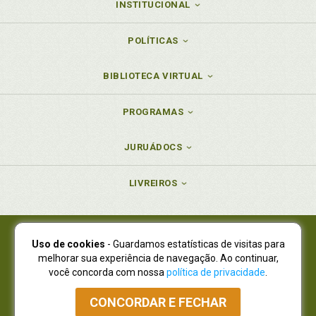
INSTITUCIONAL
POLÍTICAS
BIBLIOTECA VIRTUAL
PROGRAMAS
JURUÁDOCS
LIVREIROS
Uso de cookies
- Guardamos estatísticas de visitas para
Juruá Editora Ltda., CNPJ 77.535.508/0001-19
melhorar sua experiência de navegação. Ao continuar,
Juruá Informática Ltda., CNPJ 01.701.561/0001-80
você concorda com nossa
política de privacidade
.
NOVO ENDEREÇO:
R. Flávio Dallegrave, 7665, São Lourenço |
Curitiba - Paraná - CEP 82210-310
CONCORDAR E FECHAR
Atendimento: (41) 4009-3900
|
Vendas Atacado: (41) 4009-3939
|