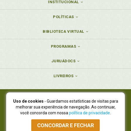
INSTITUCIONAL
POLÍTICAS
BIBLIOTECA VIRTUAL
PROGRAMAS
JURUÁDOCS
LIVREIROS
Uso de cookies
- Guardamos estatísticas de visitas para
Juruá Editora Ltda., CNPJ 77.535.508/0001-19
melhorar sua experiência de navegação. Ao continuar,
Juruá Informática Ltda., CNPJ 01.701.561/0001-80
você concorda com nossa
política de privacidade
.
NOVO ENDEREÇO:
R. Flávio Dallegrave, 7665, São Lourenço |
Curitiba - Paraná - CEP 82210-310
CONCORDAR E FECHAR
Atendimento: (41) 4009-3900
|
Vendas Atacado: (41) 4009-3939
|