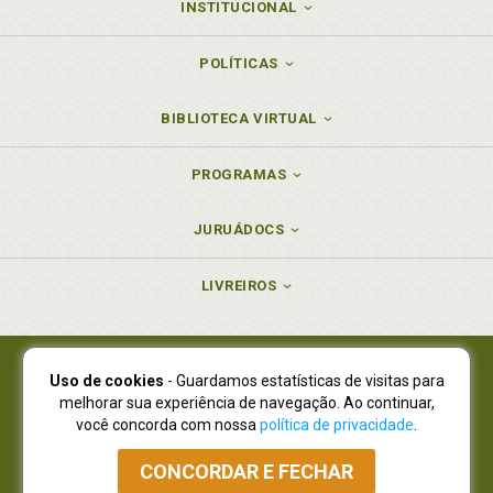
INSTITUCIONAL
POLÍTICAS
BIBLIOTECA VIRTUAL
PROGRAMAS
JURUÁDOCS
LIVREIROS
Uso de cookies
- Guardamos estatísticas de visitas para
Juruá Editora Ltda., CNPJ 77.535.508/0001-19
melhorar sua experiência de navegação. Ao continuar,
Juruá Informática Ltda., CNPJ 01.701.561/0001-80
você concorda com nossa
política de privacidade
.
NOVO ENDEREÇO:
R. Flávio Dallegrave, 7665, São Lourenço |
Curitiba - Paraná - CEP 82210-310
CONCORDAR E FECHAR
Atendimento: (41) 4009-3900
|
Vendas Atacado: (41) 4009-3939
|