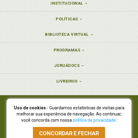
INSTITUCIONAL
POLÍTICAS
BIBLIOTECA VIRTUAL
PROGRAMAS
JURUÁDOCS
LIVREIROS
Uso de cookies
- Guardamos estatísticas de visitas para
Juruá Editora Ltda., CNPJ 77.535.508/0001-19
melhorar sua experiência de navegação. Ao continuar,
Juruá Informática Ltda., CNPJ 01.701.561/0001-80
você concorda com nossa
política de privacidade
.
NOVO ENDEREÇO:
R. Flávio Dallegrave, 7665, São Lourenço |
Curitiba - Paraná - CEP 82210-310
CONCORDAR E FECHAR
Atendimento: (41) 4009-3900
|
Vendas Atacado: (41) 4009-3939
|