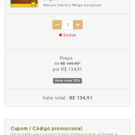
Marcos Fabrício Welge Gonçalves
Excluir
Preço:
de
R$ 149,90
*
por R$ 134,91
item com
10%
Valor total:
R$ 134,91
Cupom / Código promocional:
Se possuir um cupom/código promocional, informe-o