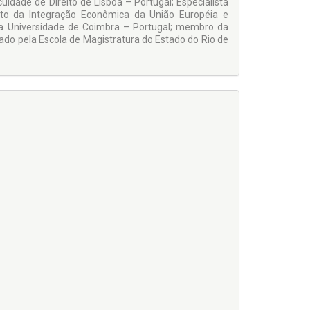
uldade de Direito de Lisboa – Portugal; Especialista
eito da Integração Econômica da União Européia e
ela Universidade de Coimbra – Portugal; membro da
ado pela Escola de Magistratura do Estado do Rio de