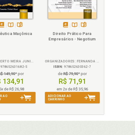
disponível
Disponível
páginas
disponível
Disponível
páginas
êutica Maçônica
Direito Prático Para
em
na
em
na
Empresários - Negotium
eBook
B.V.
eBook
B.V.
JOSÉ JULBERTO MEIRA JUNIOR
ORGANIZADORES: FERNANDA MAZEGA FIGUEREDO, VITOR YAMAGUTO, DELY NEVES
978652631682-5
ISBN:
978652630362-7
R$ 149,90
* por
de
R$ 79,90
* por
 134,91
R$ 71,91
 103
5x de R$ 26,98
em 2x de R$ 35,96
R AO
ADICIONAR AO
O
CARRINHO