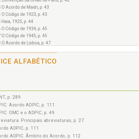
2 Convenção da União de Paris, p. 42
3 O Acordo de Madri, p. 43
4 O Código de 1923, p. 43
5 Haia, 1925, p. 44
6 O Código de 1934, p. 45
7 O Código de 1945, p. 45
8 O Acordo de Lisboa, p. 47
9 Os Códigos de 1967 e 1969, p. 47
10 O Código de 1971, p. 48
DICE ALFABÉTICO
11 A OMC e o ADPIC, p. 49
12 A LPI em Vigor, p. 50
siderações Gerais, p. 51
1 Introdução, p. 51
2 Conceitos, p. 51
T, p. 289
2.2.1 Indicação geográfica, p. 51
IC. Acordo ADPIC, p. 111
A. Indicação de procedência:, p. 52
IC. OMC e o ADPIC, p. 49
B. Denominação de origem:, p. 52
eviatura. Principais abreviaturas, p. 27
2.2.2 Indicação de proveniência, p. 53
rdo ADPIC, p. 111
3 Tipos de Indicação Geográfica, p. 55
2.3.1 Indicação de procedência, p. 55
rdo ADPIC. Âmbito do Acordo, p. 112