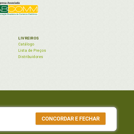
LIVREIROS
Catálogo
Lista de Preços
Distribuidores
91
291
 82210-310
CONCORDAR E FECHAR
a Whatsapp
 p. 218