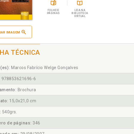
FOLHEIE
LEIA NA
PÁGINAS
BIBLIOTECA
VIRTUAL
IAR IMAGEM
CHA TÉCNICA
(es):
Marcos Fabrício Welge Gonçalves
:
978853621696-6
amento:
Brochura
ato:
15,0x21,0 cm
:
540grs.
ro de páginas:
346