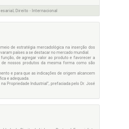
resarial; Direito - Internacional
o meio de estratégia mercadológica na inserção dos
evaram países a se destacar no mercado mundial.
unção, de agregar valor ao produto e favorecer a
dade de nossos produtos da mesma forma como são
mento e para que as indicações de origem alcancem
ífica e adequada.
na Propriedade Industrial", prefaciada pelo Dr. José