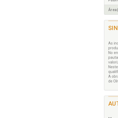
Publ
Área(
SI
As in
produ
No en
pauta
valor
Neste
qualif
A obr
de Ol
AU