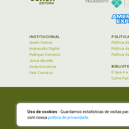
PAGAMENTO
Asp
Aut
Aut
3 O A
3.
B
INSTITUCIONAL
POLÍTIC
3.
Quem Somos
Política d
Ben
Impressão Digital
Política 
Bra
Publique Conosco
Política d
Juruá eBooks
C
BIBLIOT
Onde Encontrar
4 O A
O que é a 
Fale Conosco
Cac
4.
Como Fun
Car
4.
Cer
Cer
Cer
Cer
Uso de cookies
- Guardamos estatísticas de visitas pa
NOVO EN
com nossa
política de privacidade
.
Cer
Atendimen
Ces