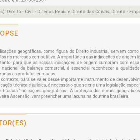
icado em:
29/08/2007
s):
Direito - Civil - Direitos Reais e Direito das Coisas; Direito - Emp
NOPSE
dicações geográficas, como figura do Direito Industrial, servem com
tos no mercado competitivo. A importância das indicações de origem l
tanto, para que as nossas indicações de origem cumpram com essa f
 nacional da balança comercial, é essencial reconhecer a quali
izados os produtos europeus.
 contexto, para se valer desse importante instrumento de desenvolvi
icação técnica e jurídica, é necessário que se crie uma legislação espec
a titulada "Indicações geográficas - A proteção dos nomes geográficos 
iveira Ascensão, vem preencher uma lacuna na doutrina brasileira.
TOR(ES)