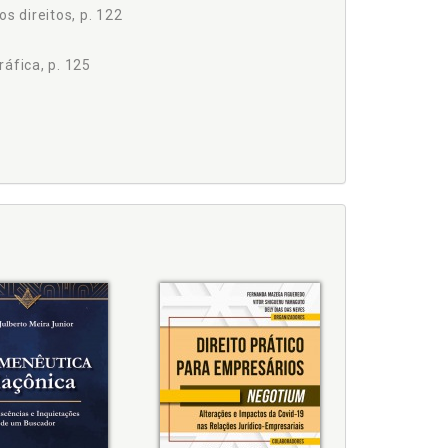
 direitos, p. 122
áfica, p. 125
 uma indicação geográfica, p. 119
Denominação de Origem, p. 78