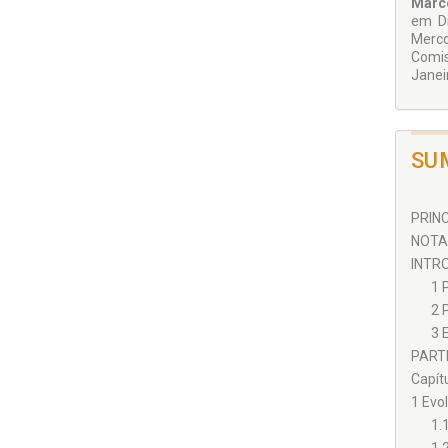
Marco
em Di
Merco
Comis
Janei
SU
PRINC
NOTA 
INTRO
1 
2 
3 
PARTE 
Capítu
1 Evol
1.