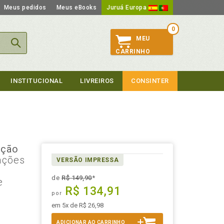
Meus pedidos
Meus eBooks
Juruá Europa
0
MEU
CARRINHO
INSTITUCIONAL
LIVREIROS
CONSINTER
eção
cações
VERSÃO IMPRESSA
de
R$ 149,90
*
e
R$ 134,91
por
em 5x de R$ 26,98
ADICIONAR AO CARRINHO