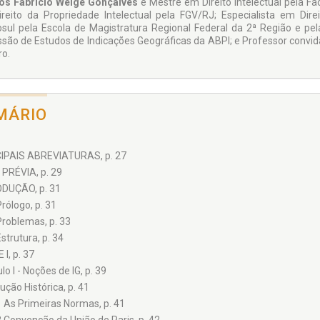
s Fabrício Welge Gonçalves
é Mestre em Direito Intelectual pela Fac
reito da Propriedade Intelectual pela FGV/RJ; Especialista em Dir
sul pela Escola de Magistratura Regional Federal da 2ª Região e p
são de Estudos de Indicações Geográficas da ABPI; e Professor convid
ro.
MÁRIO
IPAIS ABREVIATURAS, p. 27
PRÉVIA, p. 29
DUÇÃO, p. 31
Prólogo, p. 31
Problemas, p. 33
Estrutura, p. 34
I, p. 37
lo I - Noções de IG, p. 39
ução Histórica, p. 41
1 As Primeiras Normas, p. 41