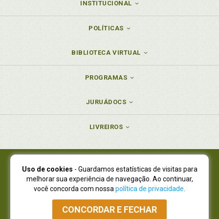
INSTITUCIONAL
POLÍTICAS
BIBLIOTECA VIRTUAL
PROGRAMAS
JURUÁDOCS
LIVREIROS
Uso de cookies
- Guardamos estatísticas de visitas para
Juruá Editora Ltda., CNPJ 77.535.508/0001-19
melhorar sua experiência de navegação. Ao continuar,
Juruá Informática Ltda., CNPJ 01.701.561/0001-80
você concorda com nossa
política de privacidade
.
NOVO ENDEREÇO:
R. Flávio Dallegrave, 7665, São Lourenço |
Curitiba - Paraná - CEP 82210-310
CONCORDAR E FECHAR
Atendimento: (41) 4009-3900
|
Vendas Atacado: (41) 4009-3939
|