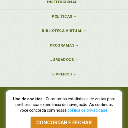
INSTITUCIONAL
POLÍTICAS
BIBLIOTECA VIRTUAL
PROGRAMAS
JURUÁDOCS
LIVREIROS
Uso de cookies
- Guardamos estatísticas de visitas para
Juruá Editora Ltda., CNPJ 77.535.508/0001-19
melhorar sua experiência de navegação. Ao continuar,
Juruá Informática Ltda., CNPJ 01.701.561/0001-80
você concorda com nossa
política de privacidade
.
NOVO ENDEREÇO:
R. Flávio Dallegrave, 7665, São Lourenço |
Curitiba - Paraná - CEP 82210-310
CONCORDAR E FECHAR
Atendimento: (41) 4009-3900
|
Vendas Atacado: (41) 4009-3939
|