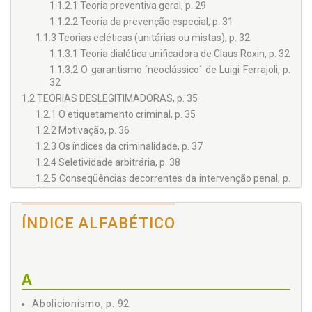
1.1.2.1 Teoria preventiva geral, p. 29
1.1.2.2 Teoria da prevenção especial, p. 31
1.1.3 Teorias ecléticas (unitárias ou mistas), p. 32
1.1.3.1 Teoria dialética unificadora de Claus Roxin, p. 32
1.1.3.2 O garantismo ´neoclássico´ de Luigi Ferrajoli, p.
32
1.2 TEORIAS DESLEGITIMADORAS, p. 35
1.2.1 O etiquetamento criminal, p. 35
1.2.2 Motivação, p. 36
1.2.3 Os índices da criminalidade, p. 37
1.2.4 Seletividade arbitrária, p. 38
1.2.5 Conseqüências decorrentes da intervenção penal, p.
38
1.2.6 Estímulo à criminalidade, p. 39
ÍNDICE ALFABÉTICO
1.2.7 Tratamento dispensado à vítima pelo sistema penal,
p. 39
1.2.8 O sistema penal intervém sobre as pessoas e não
sobre os fatos, p. 40
A
1.3 AS PRISÕES E SUAS ALTERNATIVAS, p. 42
CAPÍTULO II - SISTEMA PENAL: FUNÇÕES E MISSÕES DO
Abolicionismo, p. 92
DIREITO E DO PROCESSO PENAL, p. 49