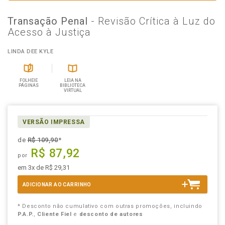
Transação Penal
- Revisão Crítica à Luz do
Acesso à Justiça
LINDA DEE KYLE
FOLHEIE
LEIA NA
PÁGINAS
BIBLIOTECA
VIRTUAL
VERSÃO IMPRESSA
de
R$ 109,90
*
R$ 87,92
por
em 3x de R$ 29,31
ADICIONAR AO CARRINHO
* Desconto não cumulativo com outras promoções, incluindo
P.A.P.
,
Cliente Fiel
e
desconto de autores