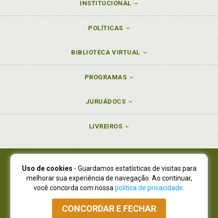
INSTITUCIONAL
POLÍTICAS
BIBLIOTECA VIRTUAL
PROGRAMAS
JURUÁDOCS
LIVREIROS
Uso de cookies
- Guardamos estatísticas de visitas para
Juruá Editora Ltda., CNPJ 77.535.508/0001-19
melhorar sua experiência de navegação. Ao continuar,
Juruá Informática Ltda., CNPJ 01.701.561/0001-80
você concorda com nossa
política de privacidade
.
NOVO ENDEREÇO:
R. Flávio Dallegrave, 7665, São Lourenço |
Curitiba - Paraná - CEP 82210-310
CONCORDAR E FECHAR
Atendimento: (41) 4009-3900
|
Vendas Atacado: (41) 4009-3939
|