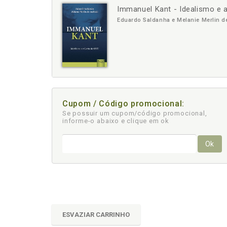
Immanuel Kant - Idealismo e 
-
+
Eduardo Saldanha e Melanie Merlin d
Cupom / Código promocional:
Se possuir um cupom/código promocional,
informe-o abaixo e clique em ok
Ok
ESVAZIAR CARRINHO