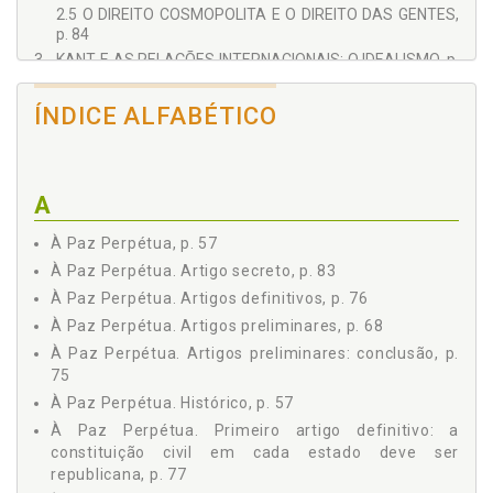
2.5 O DIREITO COSMOPOLITA E O DIREITO DAS GENTES,
p. 84
3 - KANT E AS RELAÇÕES INTERNACIONAIS: O IDEALISMO, p.
89
3.1 WOODROW WILSON: DISCURSO DE APOIO À LIGA DAS
ÍNDICE ALFABÉTICO
NAÇÕES, p. 112
4 - À PAZ PERPÉTUA E A CARTA DAS NAÇÕES UNIDAS, p.
123
4.1 CARTA DAS NAÇÕES UNIDAS, p. 123
A
4.2 A INFLUÊNCIA DA OBRA "À PAZ PERPÉTUA" DE KANT
NA REDAÇÃO E NO ESPÍRITO DA CARTA DAS NAÇÕES
À Paz Perpétua, p. 57
UNIDAS, p. 133
À Paz Perpétua. Artigo secreto, p. 83
REFERÊNCIAS, p. 139
À Paz Perpétua. Artigos definitivos, p. 76
ANEXO, p. 143
À Paz Perpétua. Artigos preliminares, p. 68
À Paz Perpétua. Artigos preliminares: conclusão, p.
75
À Paz Perpétua. Histórico, p. 57
À Paz Perpétua. Primeiro artigo definitivo: a
constituição civil em cada estado deve ser
republicana, p. 77