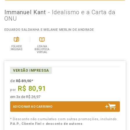
Immanuel Kant
- Idealismo e a Carta da
ONU
EDUARDO SALDANHA E MELANIE MERLIN DE ANDRADE
FOLHEIE
LEIA NA
PÁGINAS
BIBLIOTECA
VIRTUAL
VERSÃO IMPRESSA
de
R$ 89,90
*
R$ 80,91
por
em 3x de R$ 26,97
ADICIONAR AO CARRINHO
* Desconto não cumulativo com outras promoções, incluindo
P.A.P.
,
Cliente Fiel
e
desconto de autores