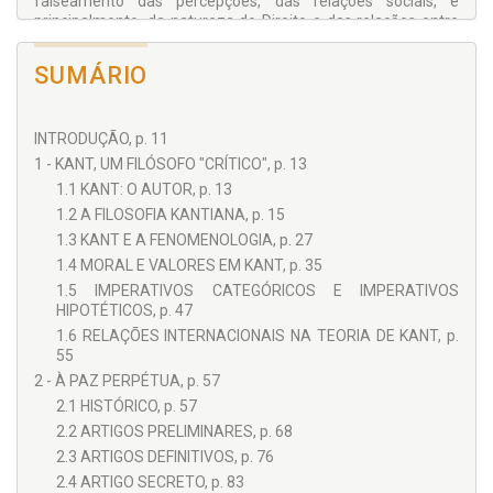
falseamento das percepções, das relações sociais, e
principalmente, da natureza do Direito e das relações entre
os Estados, são vetores que engendram uma visão de
mundo muito específica, essencial para o entendimento de
SUMÁRIO
alguns fenômenos, como a Paz, o Direito Internacional e as
Organizações Internacionais.
Dessa forma, o presente trabalho busca, a partir de
INTRODUÇÃO, p. 11
conceitos fundamentais, e sem a pretensão de esgotar o
tema, apresentar um exemplo da influência de um autor
1 - KANT, UM FILÓSOFO "CRÍTICO", p. 13
fundamental para a construção de uma visão idealista da
1.1 KANT: O AUTOR, p. 13
realidade internacional, e este autor chama-se Immanuel
1.2 A FILOSOFIA KANTIANA, p. 15
Kant.
1.3 KANT E A FENOMENOLOGIA, p. 27
1.4 MORAL E VALORES EM KANT, p. 35
1.5 IMPERATIVOS CATEGÓRICOS E IMPERATIVOS
HIPOTÉTICOS, p. 47
1.6 RELAÇÕES INTERNACIONAIS NA TEORIA DE KANT, p.
55
2 - À PAZ PERPÉTUA, p. 57
2.1 HISTÓRICO, p. 57
2.2 ARTIGOS PRELIMINARES, p. 68
2.3 ARTIGOS DEFINITIVOS, p. 76
2.4 ARTIGO SECRETO, p. 83