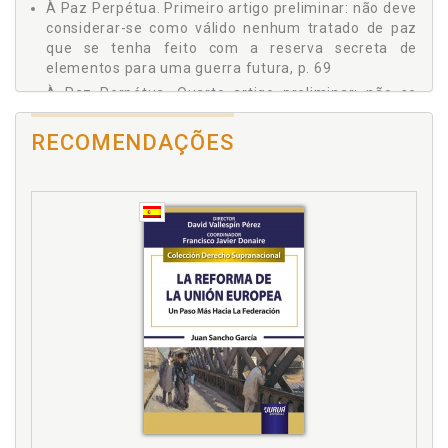
À Paz Perpétua. Primeiro artigo preliminar: não deve
considerar-se como válido nenhum tratado de paz
que se tenha feito com a reserva secreta de
elementos para uma guerra futura, p. 69
À Paz Perpétua. Quarto artigo preliminar: não se
devem emitir dívidas públicas em relação com os
assuntos da política exterior, p. 71
RECOMENDAÇÕES
À Paz Perpétua. Quinto artigo preliminar: nenhum
estado deve imiscuirse pela força na constituição e
no governo de outro estado, p. 72
À Paz Perpétua. Segundo artigo definitivo: o direito
das gentes deve fundar-se numa federação de
estados livres, p. 80
À Paz Perpétua. Segundo artigo preliminar: nenhum
estado independente (grande ou pequeno, aqui
tanto faz) poderá ser adquirido por outro mediante
herança, troca, compra ou doação, p. 69
À Paz Perpétua. Sexto artigo preliminar: nenhum
estado em guerra com outro deve permitir tais
hostilidades que tornem impossível a confiança
mútua na paz futura, como, por exemplo, o emprego