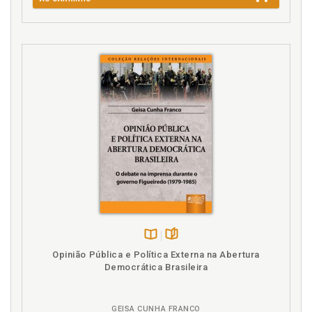
Cosmopolismo. Direito cosmopolita e o direito das
gentes, p. 84
Cosmopolismo. Direito cosmopolita, p. 86
Crítica. Kant, um filósofo ´crítico´, p. 13
Criticismo, p. 25
D
Direito. Imperativos categóricos e o Direito, p. 52
Direito Internacional. Relações internacionais na
teoria de Kant, p. 55
Direito cosmopolita, p. 86
Direito cosmopolita e o direito das gentes, p. 84
Direito das gentes, p. 84
Direito das gentes. Direito cosmopolita e o direito
Disponível
páginas
das gentes, p. 84
Opinião Pública e Política Externa na Abertura
na
Democrática Brasileira
B.V.
E
GEISA CUNHA FRANCO