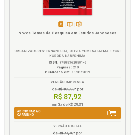
47
Imperativos categóricos e o Direito, p. 52
Introdução, p. 11
disponível
Disponível
páginas
K
Novos Temas de Pesquisa em Estudos Japoneses
em
na
Kant. À Paz Perpétua, p. 57
eBook
B.V.
Kant. Filosofia kantiana, p. 15
ORGANIZADORES: ERNANI ODA, OLIVIA YUMI NAKAEMA E YURI
KURODA NABESHIMA
Kant. Moral e valores em Kant, p. 35
ISBN:
978853628501-6
Kant. Moral kantiana, p. 38
Páginas:
210
Kant. Relações internacionais na teoria de Kant, p.
Publicado em:
15/01/2019
55
VERSÃO IMPRESSA
Kant e as relações internacionais: o idealismo, p. 89
de
R$ 109,90
* por
Kant e fenomenologia, p. 27
R$ 87,92
Kant: o autor, p. 13
em 3x de R$ 29,31
Kant, um filósofo ´crítico´, p. 13
ADICIONAR AO
CARRINHO
L
VERSÃO DIGITAL
Liga das Nações. Woodrow Wilson: discurso de apoio
de
R$ 77,70
* por