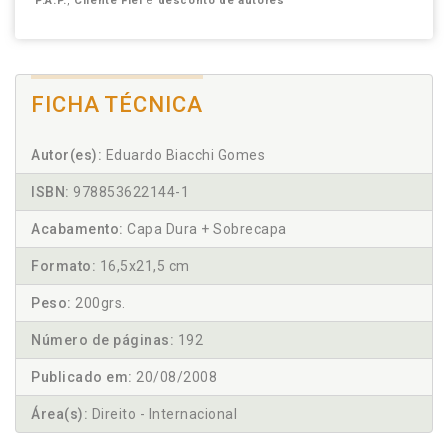
P.A.P.
,
Cliente Fiel
e
desconto de autores
FICHA TÉCNICA
Autor(es):
Eduardo Biacchi Gomes
ISBN:
978853622144-1
Acabamento:
Capa Dura + Sobrecapa
Formato:
16,5x21,5 cm
Peso:
200grs.
Número de páginas:
192
Publicado em:
20/08/2008
Área(s):
Direito - Internacional