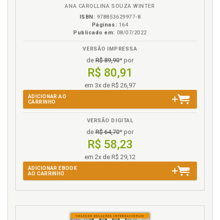
francês, p. 79
ANA CAROLLINA SOUZA WINTER
Francês. Minorias religiosas na Europa: o caso
ISBN:
978853629977-8
francês, p. 79
Páginas:
164
Publicado em:
08/07/2022
I
VERSÃO IMPRESSA
de
R$ 89,90
* por
Integração. Cultura como elemento de integração na
R$ 80,91
Europa, p. 30
em 3x de R$ 26,97
Integração européia. Cultura e a evolução do Estado
nacional na Europa, p. 23
ADICIONAR AO
CARRINHO
Interculturalismo. Diálogo intercultural e o
reconhecimento das diferenças entre os povos e as
VERSÃO DIGITAL
culturas, p. 124
de
R$ 64,70
* por
Interculturalismo. Direitos fundamentais e
R$ 58,23
democracia: a convivência com o multiculturalismo,
em 2x de R$ 29,12
p. 35
ADICIONAR EBOOK
Introdução, p. 15
AO CARRINHO
L
Lingüística. Concepção multicultural na Europa: