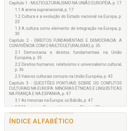
Capítulo 1 - MULTICULTURALISMO NA UNIÃO EUROPÉIA, p. 17
1.1 A arena supranacional, p. 17
1.2 Cultura e a evolução do Estado nacional na Europa, p.
23
1.3 A cultura como elemento de integração na Europa, p.
30
Capítulo 2 - DIREITOS FUNDAMENTAIS E DEMOCRACIA: A
CONVIVÊNCIA COM O MULTICULTURALISMO, p. 35
2.1 Democracia e direitos fundamentais na União
Européia, p. 35
2.2 Direitos humanos: relativismo x universalismo cultural,
p. 36
2.3 Valores culturais comuns na União Européia, p. 43
Capítulo 3 - QUESTÕES PONTUAIS SOBRE OS CONFLITOS
CULTURAIS NA EUROPA: MINORIAS ÉTNICAS E LINGUÍSTICAS
NA FRANÇA E NA ESPANHA, p. 47
3.1 As minorias na Europa: os Bálcãs, p. 47
3.2 Minorias na Europa: demais conflitos, p. 48
3.3 Proteção aos direitos das minorias na Europa, p. 49
ÍNDICE ALFABÉTICO
Capítulo 4 - A CONCEPÇÃO MULTICULTURAL NA EUROPA:
MINORIAS LINGUÍSTICAS E RELIGIOSAS, p. 63