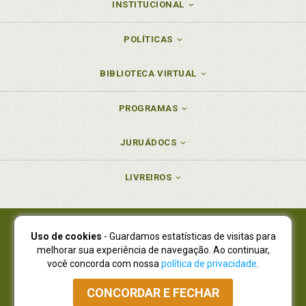
INSTITUCIONAL
POLÍTICAS
BIBLIOTECA VIRTUAL
PROGRAMAS
JURUÁDOCS
LIVREIROS
Uso de cookies
- Guardamos estatísticas de visitas para
Juruá Editora Ltda., CNPJ 77.535.508/0001-19
melhorar sua experiência de navegação. Ao continuar,
Juruá Informática Ltda., CNPJ 01.701.561/0001-80
você concorda com nossa
política de privacidade
.
NOVO ENDEREÇO:
R. Flávio Dallegrave, 7665, São Lourenço |
Curitiba - Paraná - CEP 82210-310
CONCORDAR E FECHAR
Atendimento: (41) 4009-3900
|
Vendas Atacado: (41) 4009-3939
|