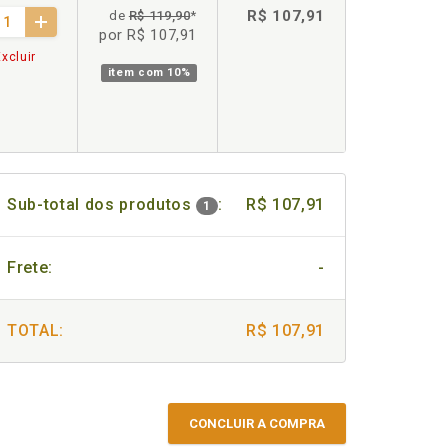
R$ 107,91
de
R$ 119,90
*
por R$ 107,91
xcluir
item com
10%
Sub-total dos produtos
:
R$ 107,91
1
Frete:
-
TOTAL:
R$ 107,91
CONCLUIR A COMPRA