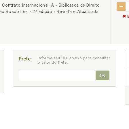
ontrato Internacional, A - Biblioteca de Direito
oão Bosco Lee - 2ª Edição - Revista e Atualizada
E
Informe seu CEP abaixo para consultar
Frete:
o valor do frete.
Ok