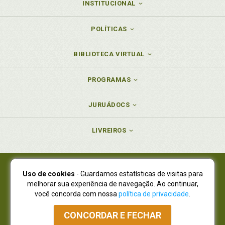
INSTITUCIONAL
POLÍTICAS
BIBLIOTECA VIRTUAL
PROGRAMAS
JURUÁDOCS
LIVREIROS
Uso de cookies
- Guardamos estatísticas de visitas para
Juruá Editora Ltda., CNPJ 77.535.508/0001-19
melhorar sua experiência de navegação. Ao continuar,
Juruá Informática Ltda., CNPJ 01.701.561/0001-80
você concorda com nossa
política de privacidade
.
NOVO ENDEREÇO:
R. Flávio Dallegrave, 7665, São Lourenço |
Curitiba - Paraná - CEP 82210-310
CONCORDAR E FECHAR
Atendimento: (41) 4009-3900
|
Vendas Atacado: (41) 4009-3939
|