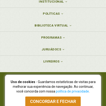
INSTITUCIONAL
POLÍTICAS
BIBLIOTECA VIRTUAL
PROGRAMAS
JURUÁDOCS
LIVREIROS
Uso de cookies
- Guardamos estatísticas de visitas para
Juruá Editora Ltda., CNPJ 77.535.508/0001-19
melhorar sua experiência de navegação. Ao continuar,
Juruá Informática Ltda., CNPJ 01.701.561/0001-80
você concorda com nossa
política de privacidade
.
NOVO ENDEREÇO:
R. Flávio Dallegrave, 7665, São Lourenço |
Curitiba - Paraná - CEP 82210-310
CONCORDAR E FECHAR
Atendimento: (41) 4009-3900
|
Vendas Atacado: (41) 4009-3939
|