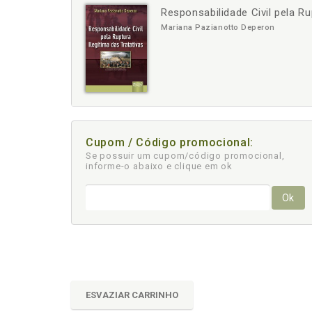
Responsabilidade Civil pela Ru
-
+
Mariana Pazianotto Deperon
Cupom / Código promocional:
Se possuir um cupom/código promocional,
informe-o abaixo e clique em ok
Ok
ESVAZIAR CARRINHO