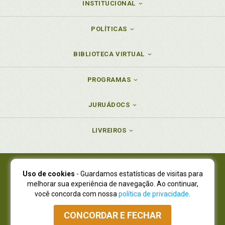
INSTITUCIONAL
POLÍTICAS
BIBLIOTECA VIRTUAL
PROGRAMAS
JURUÁDOCS
LIVREIROS
Uso de cookies
- Guardamos estatísticas de visitas para
Juruá Editora Ltda., CNPJ 77.535.508/0001-19
melhorar sua experiência de navegação. Ao continuar,
Juruá Informática Ltda., CNPJ 01.701.561/0001-80
você concorda com nossa
política de privacidade
.
NOVO ENDEREÇO:
R. Flávio Dallegrave, 7665, São Lourenço |
Curitiba - Paraná - CEP 82210-310
CONCORDAR E FECHAR
Atendimento: (41) 4009-3900
|
Vendas Atacado: (41) 4009-3939
|