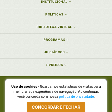
INSTITUCIONAL
POLÍTICAS
BIBLIOTECA VIRTUAL
PROGRAMAS
JURUÁDOCS
LIVREIROS
Uso de cookies
- Guardamos estatísticas de visitas para
Juruá Editora Ltda., CNPJ 77.535.508/0001-19
melhorar sua experiência de navegação. Ao continuar,
Juruá Informática Ltda., CNPJ 01.701.561/0001-80
você concorda com nossa
política de privacidade
.
NOVO ENDEREÇO:
R. Flávio Dallegrave, 7665, São Lourenço |
Curitiba - Paraná - CEP 82210-310
CONCORDAR E FECHAR
Atendimento: (41) 4009-3900
|
Vendas Atacado: (41) 4009-3939
|