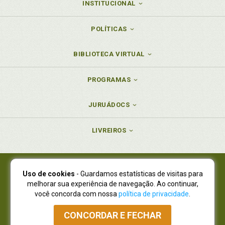
INSTITUCIONAL
POLÍTICAS
BIBLIOTECA VIRTUAL
PROGRAMAS
JURUÁDOCS
LIVREIROS
Uso de cookies
- Guardamos estatísticas de visitas para
Juruá Editora Ltda., CNPJ 77.535.508/0001-19
melhorar sua experiência de navegação. Ao continuar,
Juruá Informática Ltda., CNPJ 01.701.561/0001-80
você concorda com nossa
política de privacidade
.
NOVO ENDEREÇO:
R. Flávio Dallegrave, 7665, São Lourenço |
Curitiba - Paraná - CEP 82210-310
CONCORDAR E FECHAR
Atendimento: (41) 4009-3900
|
Vendas Atacado: (41) 4009-3939
|