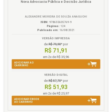
Nova Advocacia Pública e Decisão Jurídica
em
na
Histórico. Ideário principiológico do acesso à justiça:
eBook
B.V.
um breve histórico das organizações políticas e
estatais, p. 15
ALEXANDRE MOREIRA DE SOUZA ANAGUCHI
Histórico. Poder político dos antigos, p. 16
ISBN:
978655605769-9
Páginas:
124
Histórico. Poder político dos modernos, p. 31
Publicado em:
16/08/2021
Histórico. Poder político medieval, p. 25
VERSÃO IMPRESSA
Histórico. Revolução francesa e a declaração dos
de
R$ 79,90
* por
direitos do homem como marcos do Estado
R$ 71,91
Democrático de Direito, p. 38
em 2x de R$ 35,96
I
ADICIONAR AO
CARRINHO
Ideário principiológico do acesso à justiça: um breve
histórico das organizações políticas e estatais, p. 15
VERSÃO DIGITAL
de
R$ 57,70
* por
Ideologia. Aspectos simbólicos, psicológicos e
R$ 51,93
ideológicos atrelados à noção de justiça e Poder
Judiciário, p. 126
em 2x de R$ 25,97
Introdução, p. 11
ADICIONAR EBOOK
AO CARRINHO
J