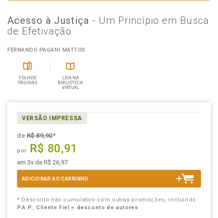
Acesso à Justiça
- Um Princípio em Busca
de Efetivação
FERNANDO PAGANI MATTOS
FOLHEIE
LEIA NA
PÁGINAS
BIBLIOTECA
VIRTUAL
VERSÃO IMPRESSA
de
R$ 89,90
*
R$ 80,91
por
em 3x de R$ 26,97
ADICIONAR AO CARRINHO
* Desconto não cumulativo com outras promoções, incluindo
P.A.P.
,
Cliente Fiel
e
desconto de autores