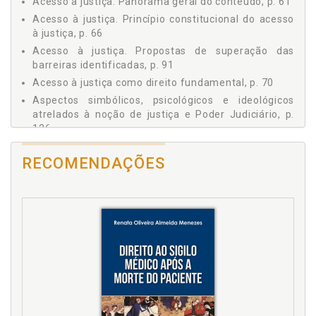
Acesso à justiça. Panorama geral do conteúdo, p. 61
CONSIDERAÇÕES FINAIS, p. 131
Acesso à justiça. Princípio constitucional do acesso
REFERÊNCIAS, p. 135
à justiça, p. 66
Acesso à justiça. Propostas de superação das
barreiras identificadas, p. 91
Acesso à justiça como direito fundamental, p. 70
Aspectos simbólicos, psicológicos e ideológicos
atrelados à noção de justiça e Poder Judiciário, p.
126
Assistência jurídica.Acesso à justiça, p. 92
RECOMENDAÇÕES
B
Barreiras. Acesso à justiça. Propostas de superação
das barreiras identificadas, p. 91
C
Capacidade jurídica pessoal, p. 111
Carência de recursos econômicos, p. 92
Celeridade processual. Julgamento antecipado da