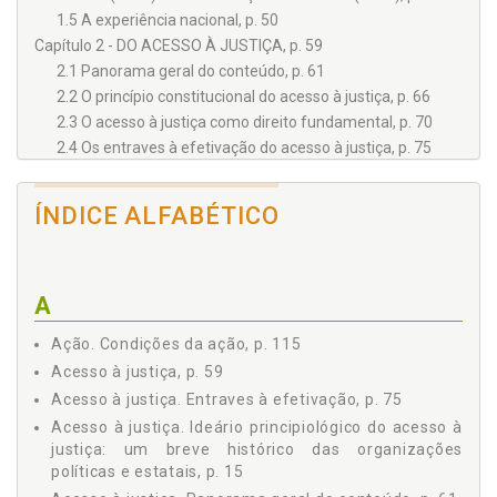
1.5 A experiência nacional, p. 50
Capítulo 2 - DO ACESSO À JUSTIÇA, p. 59
2.1 Panorama geral do conteúdo, p. 61
2.2 O princípio constitucional do acesso à justiça, p. 66
2.3 O acesso à justiça como direito fundamental, p. 70
2.4 Os entraves à efetivação do acesso à justiça, p. 75
Capítulo 3 - PROPOSTAS DE SUPERAÇÃO DAS BARREIRAS
IDENTIFICADAS, p. 91
ÍNDICE ALFABÉTICO
3.1 Carência de recursos econômicos, p. 92
3.1.1 Da assistência jurídica, p. 92
3.1.2 Da defensoria pública, p. 96
3.2 As ´chicanas´ processuais, p. 102
A
3.3 A descrença da sociedade no judiciário, p. 109
Ação. Condições da ação, p. 115
3.4 Capacidade jurídica pessoal, p. 111
Acesso à justiça, p. 59
3.5 As condições da ação, p. 115
3.6 O julgamento antecipado da lide, p. 121
Acesso à justiça. Entraves à efetivação, p. 75
3.7 A conscientização em relação aos direitos difusos e
Acesso à justiça. Ideário principiológico do acesso à
coletivos, p. 124
justiça: um breve histórico das organizações
3.8 Aspectos simbólicos, psicológicos e ideológicos
políticas e estatais, p. 15
atrelados à noção de justiça e poder judiciário, p. 126