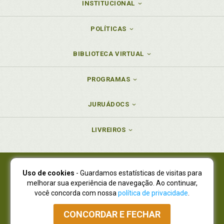
INSTITUCIONAL
POLÍTICAS
BIBLIOTECA VIRTUAL
PROGRAMAS
JURUÁDOCS
LIVREIROS
Uso de cookies
- Guardamos estatísticas de visitas para
Juruá Editora Ltda., CNPJ 77.535.508/0001-19
melhorar sua experiência de navegação. Ao continuar,
Juruá Informática Ltda., CNPJ 01.701.561/0001-80
você concorda com nossa
política de privacidade
.
NOVO ENDEREÇO:
R. Flávio Dallegrave, 7665, São Lourenço |
Curitiba - Paraná - CEP 82210-310
CONCORDAR E FECHAR
Atendimento: (41) 4009-3900
|
Vendas Atacado: (41) 4009-3939
|