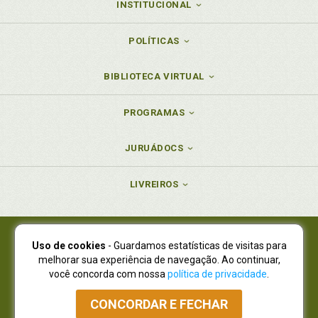
INSTITUCIONAL
POLÍTICAS
BIBLIOTECA VIRTUAL
PROGRAMAS
JURUÁDOCS
LIVREIROS
Uso de cookies
- Guardamos estatísticas de visitas para
Juruá Editora Ltda., CNPJ 77.535.508/0001-19
melhorar sua experiência de navegação. Ao continuar,
Juruá Informática Ltda., CNPJ 01.701.561/0001-80
você concorda com nossa
política de privacidade
.
NOVO ENDEREÇO:
R. Flávio Dallegrave, 7665, São Lourenço |
Curitiba - Paraná - CEP 82210-310
CONCORDAR E FECHAR
Atendimento: (41) 4009-3900
|
Vendas Atacado: (41) 4009-3939
|