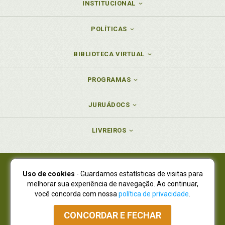
INSTITUCIONAL
POLÍTICAS
BIBLIOTECA VIRTUAL
PROGRAMAS
JURUÁDOCS
LIVREIROS
Uso de cookies
- Guardamos estatísticas de visitas para
Juruá Editora Ltda., CNPJ 77.535.508/0001-19
melhorar sua experiência de navegação. Ao continuar,
Juruá Informática Ltda., CNPJ 01.701.561/0001-80
você concorda com nossa
política de privacidade
.
NOVO ENDEREÇO:
R. Flávio Dallegrave, 7665, São Lourenço |
Curitiba - Paraná - CEP 82210-310
CONCORDAR E FECHAR
Atendimento: (41) 4009-3900
|
Vendas Atacado: (41) 4009-3939
|