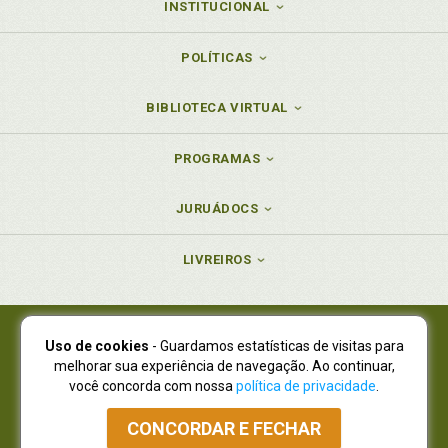
INSTITUCIONAL
POLÍTICAS
BIBLIOTECA VIRTUAL
PROGRAMAS
JURUÁDOCS
LIVREIROS
Uso de cookies
- Guardamos estatísticas de visitas para
Juruá Editora Ltda., CNPJ 77.535.508/0001-19
melhorar sua experiência de navegação. Ao continuar,
Juruá Informática Ltda., CNPJ 01.701.561/0001-80
você concorda com nossa
política de privacidade
.
NOVO ENDEREÇO:
R. Flávio Dallegrave, 7665, São Lourenço |
Curitiba - Paraná - CEP 82210-310
CONCORDAR E FECHAR
Atendimento: (41) 4009-3900
|
Vendas Atacado: (41) 4009-3939
|