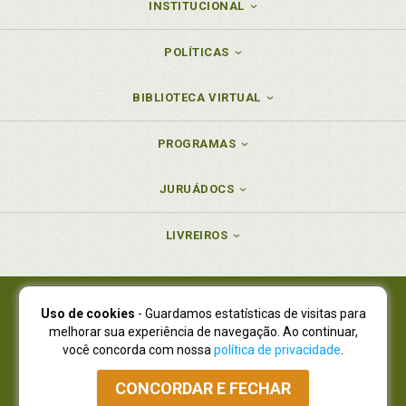
INSTITUCIONAL
POLÍTICAS
BIBLIOTECA VIRTUAL
PROGRAMAS
JURUÁDOCS
LIVREIROS
Uso de cookies
- Guardamos estatísticas de visitas para
Juruá Editora Ltda., CNPJ 77.535.508/0001-19
melhorar sua experiência de navegação. Ao continuar,
Juruá Informática Ltda., CNPJ 01.701.561/0001-80
você concorda com nossa
política de privacidade
.
NOVO ENDEREÇO:
R. Flávio Dallegrave, 7665, São Lourenço |
Curitiba - Paraná - CEP 82210-310
CONCORDAR E FECHAR
Atendimento: (41) 4009-3900
|
Vendas Atacado: (41) 4009-3939
|