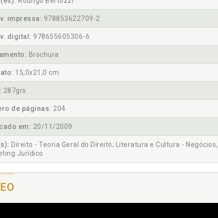
(es):
Rodrigo Bertozzi
v. impressa:
978853622709-2
v. digital:
978655605306-6
amento:
Brochura
ato:
15,0x21,0 cm
:
287grs.
ro de páginas:
204
icado em:
20/11/2009
s):
Direito - Teoria Geral do Direito; Literatura e Cultura - Negócio
ting Jurídico
DEO