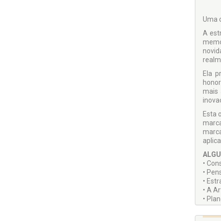
Uma o
A est
memor
novid
realm
Ela p
honor
mais 
inova
Esta 
marca
marca
aplica
ALGU
• Con
• Pen
• Est
• A A
• Pla
• Com
• A Ma