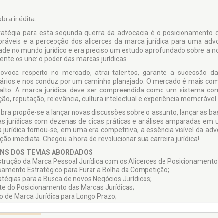
bra inédita.
ratégia para esta segunda guerra da advocacia é o posicionamento d
áveis e a percepção dos alicerces da marca jurídica para uma advo
ade no mundo jurídico e era preciso um estudo aprofundado sobre a no
ente os une: o poder das marcas jurídicas.
rovoca respeito no mercado, atrai talentos, garante a sucessão da
ários e nos conduz por um caminho planejado. O mercado é mais compe
alto. A marca jurídica deve ser compreendida como um sistema com
ção, reputação, relevância, cultura intelectual e experiência memorável.
obra propõe-se a lançar novas discussões sobre o assunto, lançar as 
s jurídicas com dezenas de dicas práticas e análises amparadas em 
 jurídica tornou-se, em uma era competitiva, a essência visível da advo
ção imediata. Chegou a hora de revolucionar sua carreira jurídica!
NS DOS TEMAS ABORDADOS
strução da Marca Pessoal Jurídica com os Alicerces de Posicionamento
samento Estratégico para Furar a Bolha da Competição;
ratégias para a Busca de novos Negócios Jurídicos;
rte do Posicionamento das Marcas Jurídicas;
no de Marca Jurídica para Longo Prazo;
o Lançar Produtos e Serviços Jurídicos Inovadores;
rca jurídica e o Grau de Tolerância dos Clientes;