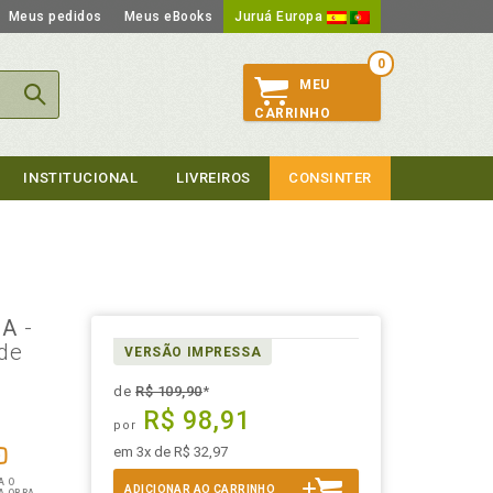
Meus pedidos
Meus eBooks
Juruá Europa
0
MEU
CARRINHO
INSTITUCIONAL
LIVREIROS
CONSINTER
, A
-
de
VERSÃO IMPRESSA
de
R$ 109,90
*
R$ 98,91
por
em 3x de R$ 32,97
A O
ADICIONAR AO CARRINHO