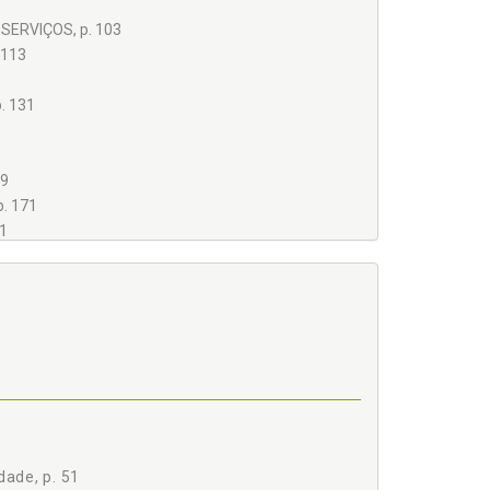
SERVIÇOS, p. 103
 113
. 131
59
. 171
1
S JURÍDICAS, p. 191
dade, p. 51