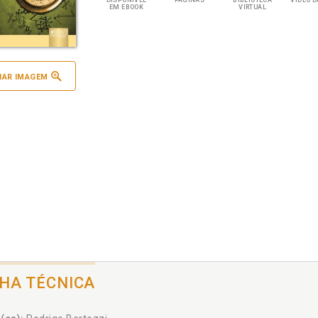
DISPONÍVEL
PÁGINAS
BIBLIOTECA
VÍDEO D
EM EBOOK
VIRTUAL
IAR IMAGEM
CHA TÉCNICA