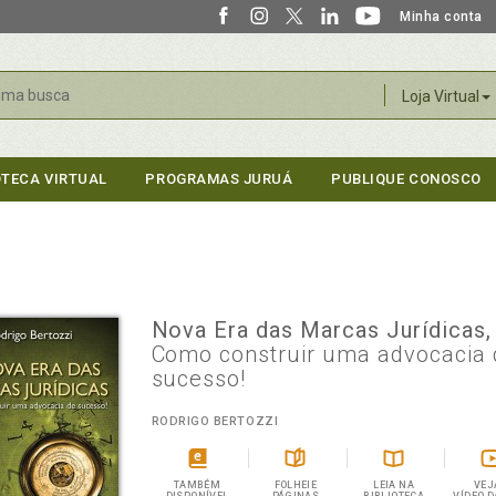
Minha conta
r
Loja Virtual
OTECA VIRTUAL
PROGRAMAS JURUÁ
PUBLIQUE CONOSCO
Nova Era das Marcas Jurídicas
Como construir uma advocacia 
sucesso!
RODRIGO BERTOZZI
TAMBÉM
FOLHEIE
LEIA NA
VEJ