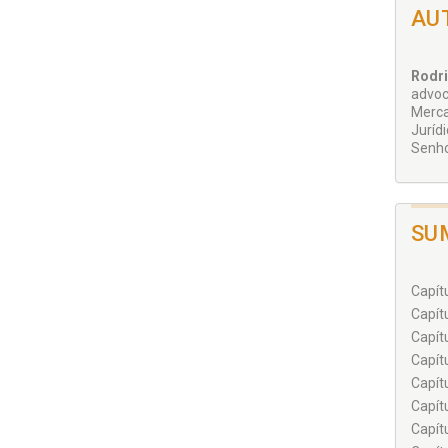
• End
AU
• Arq
• Est
Rodri
advoc
Merca
Juríd
Senho
SU
Capít
Capít
Capít
Capít
Capít
Capít
Capít