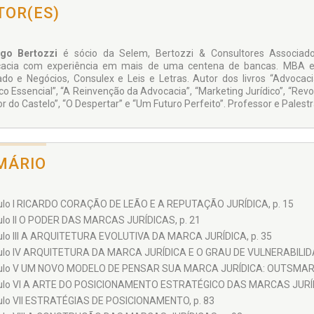
omarketing jurídico e a Motivação das Equipes;
TOR(ES)
uitetura das Marcas Jurídicas de Sucesso;
ratégias para Diferenciação da Advocacia em Mercados Competitivos.
go Bertozzi
é sócio da Selem, Bertozzi & Consultores Associados
acia com experiência em mais de uma centena de bancas. MBA em 
do e Negócios, Consulex e Leis e Letras. Autor dos livros “Advocaci
ico Essencial”, “A Reinvenção da Advocacia”, “Marketing Jurídico”, “Rev
r do Castelo”, “O Despertar” e “Um Futuro Perfeito”. Professor e Palestr
MÁRIO
ulo I RICARDO CORAÇÃO DE LEÃO E A REPUTAÇÃO JURÍDICA, p. 15
ulo II O PODER DAS MARCAS JURÍDICAS, p. 21
ulo III A ARQUITETURA EVOLUTIVA DA MARCA JURÍDICA, p. 35
ulo IV ARQUITETURA DA MARCA JURÍDICA E O GRAU DE VULNERABILIDA
ulo V UM NOVO MODELO DE PENSAR SUA MARCA JURÍDICA: OUTSMART!
ulo VI A ARTE DO POSICIONAMENTO ESTRATÉGICO DAS MARCAS JURÍDI
ulo VII ESTRATÉGIAS DE POSICIONAMENTO, p. 83