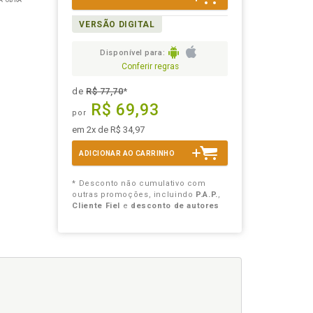
A OBRA
VERSÃO DIGITAL
Disponível para:
Conferir regras
de
R$ 77,70
*
R$ 69,93
por
em 2x de R$ 34,97
ADICIONAR AO CARRINHO
* Desconto não cumulativo com
outras promoções, incluindo
P.A.P.
,
Cliente Fiel
e
desconto de autores