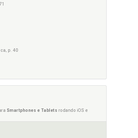
171
ca, p. 40
car em pratica, p. 58
para
Smartphones e Tablets
rodando iOS e
o, p. 81
tir e colocar em prática, p. 79