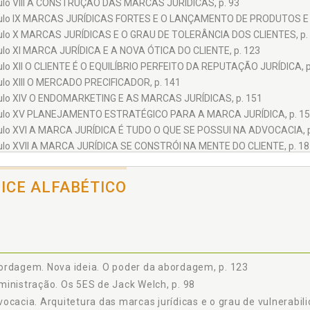
ulo VIII A CONSTRUÇÃO DAS MARCAS JURÍDICAS, p. 93
ulo IX MARCAS JURÍDICAS FORTES E O LANÇAMENTO DE PRODUTOS E 
ulo X MARCAS JURÍDICAS E O GRAU DE TOLERÂNCIA DOS CLIENTES, p.
ulo XI MARCA JURÍDICA E A NOVA ÓTICA DO CLIENTE, p. 123
ulo XII O CLIENTE É O EQUILÍBRIO PERFEITO DA REPUTAÇÃO JURÍDICA, p
ulo XIII O MERCADO PRECIFICADOR, p. 141
ulo XIV O ENDOMARKETING E AS MARCAS JURÍDICAS, p. 151
ulo XV PLANEJAMENTO ESTRATÉGICO PARA A MARCA JURÍDICA, p. 1
ulo XVI A MARCA JURÍDICA É TUDO O QUE SE POSSUI NA ADVOCACIA, p
ulo XVII A MARCA JURÍDICA SE CONSTRÓI NA MENTE DO CLIENTE, p. 18
ulo XVIII UMA VOLTA AO PASSADO E O FUTURO EVOLUTIVO DAS MARCA
ÊNCIAS, p. 195
DICE ALFABÉTICO
rdagem. Nova ideia. O poder da abordagem, p. 123
inistração. Os 5ES de Jack Welch, p. 98
ocacia. Arquitetura das marcas jurídicas e o grau de vulnerabili