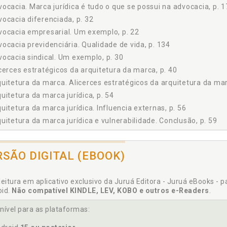
ocacia. Marca jurídica é tudo o que se possui na advocacia, p. 
ocacia diferenciada, p. 32
ocacia empresarial. Um exemplo, p. 22
ocacia previdenciária. Qualidade de vida, p. 134
ocacia sindical. Um exemplo, p. 30
cerces estratégicos da arquitetura da marca, p. 40
uitetura da marca. Alicerces estratégicos da arquitetura da mar
uitetura da marca jurídica, p. 54
uitetura da marca jurídica. Influencia externas, p. 56
uitetura da marca jurídica e vulnerabilidade. Conclusão, p. 59
uitetura da marca jurídica e vulnerabilidade. Para refletir e colo
uitetura da marca secundária, p. 44
RSÃO DIGITAL (EBOOK)
uitetura das marcas jurídicas e o grau de vulnerabilidade, p. 51
uitetura evolutiva da marca jurídica, p. 35
leitura em aplicativo exclusivo da Juruá Editora - Juruá eBooks - 
uitetura-mestra da marca jurídica, p. 39
oid.
Não compatível KINDLE, LEV, KOBO e outros e-Readers
.
e do posicionamento estratégico das marcas jurídicas, p. 73
nível para as plataformas:
e do posicionamento estratégico das marcas jurídicas. Conclusã
e do posicionamento estratégico das marcas jurídicas. Para refle