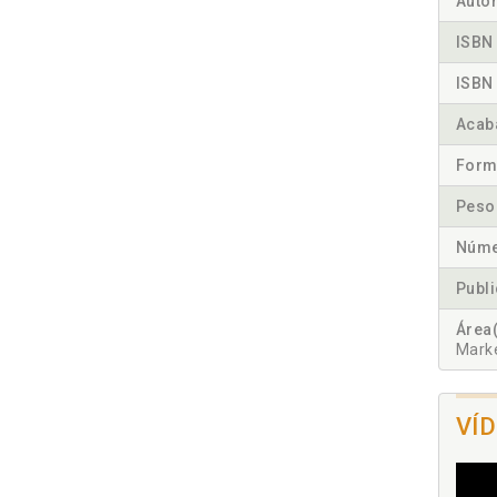
Autor
ISBN 
ISBN 
Acab
Form
Peso
Núme
Publ
Área(
Marke
VÍ