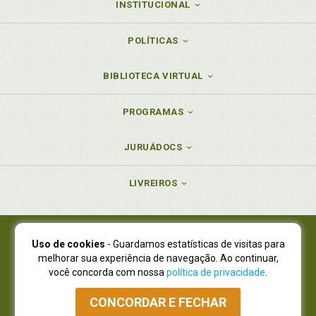
INSTITUCIONAL
POLÍTICAS
BIBLIOTECA VIRTUAL
PROGRAMAS
JURUÁDOCS
LIVREIROS
Uso de cookies
- Guardamos estatísticas de visitas para
Juruá Editora Ltda., CNPJ 77.535.508/0001-19
melhorar sua experiência de navegação. Ao continuar,
Juruá Informática Ltda., CNPJ 01.701.561/0001-80
você concorda com nossa
política de privacidade
.
NOVO ENDEREÇO:
R. Flávio Dallegrave, 7665, São Lourenço |
Curitiba - Paraná - CEP 82210-310
CONCORDAR E FECHAR
Atendimento: (41) 4009-3900
|
Vendas Atacado: (41) 4009-3939
|