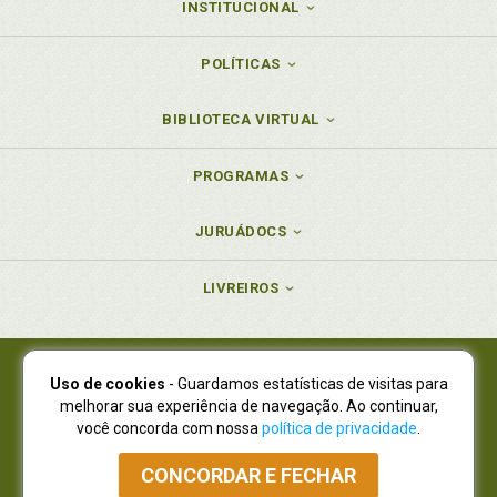
INSTITUCIONAL
POLÍTICAS
BIBLIOTECA VIRTUAL
PROGRAMAS
JURUÁDOCS
LIVREIROS
Uso de cookies
- Guardamos estatísticas de visitas para
Juruá Editora Ltda., CNPJ 77.535.508/0001-19
melhorar sua experiência de navegação. Ao continuar,
Juruá Informática Ltda., CNPJ 01.701.561/0001-80
você concorda com nossa
política de privacidade
.
NOVO ENDEREÇO:
R. Flávio Dallegrave, 7665, São Lourenço |
Curitiba - Paraná - CEP 82210-310
CONCORDAR E FECHAR
Atendimento: (41) 4009-3900
|
Vendas Atacado: (41) 4009-3939
|