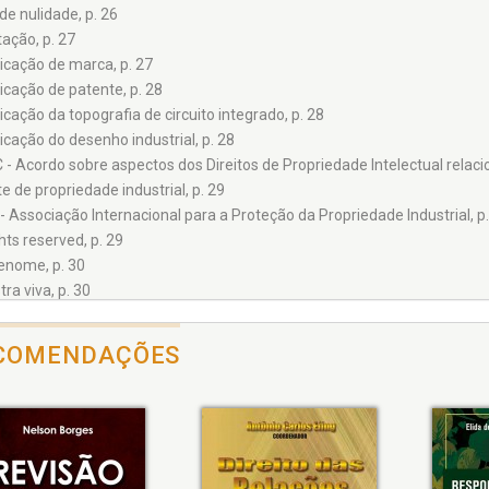
de nulidade, p. 26
ação, p. 27
icação de marca, p. 27
icação de patente, p. 28
cação da topografia de circuito integrado, p. 28
icação do desenho industrial, p. 28
 - Acordo sobre aspectos dos Direitos de Propriedade Intelectual relac
 de propriedade industrial, p. 29
- Associação Internacional para a Proteção da Propriedade Industrial, p.
ghts reserved, p. 29
renome, p. 30
ra viva, p. 30
oridade, p. 30
uidade do depósito, p. 31
COMENDAÇÕES
gias, p. 31
ade, p. 31
 - Agência Nacional de Vigilância Sanitária, p. 31
eiçoamento, p. 32
ção industrial, p. 33