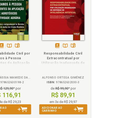
disponível
Disponível
páginas
disponível
Disponível
páginas
bilidade Civil por
Responsabilidade Civil
em
na
em
na
os à Pessoa
Extracontratual por
eBook
B.V.
eBook
B.V.
tes da Aplicação
Utilização Inadequada de
grotóxicos na
Sistemas de Inteligência
idade Agrária
Artificial
ELIDA DE CÁSSIA MAMEDE DA COSTA
ALFONSO ORTEGA GIMÉNEZ
978652630198-2
ISBN:
978652632030-3
R$ 129,90
* por
de
R$ 99,90
* por
 116,91
R$ 89,91
4x de R$ 29,23
em 3x de R$ 29,97
R AO
ADICIONAR AO
O
CARRINHO