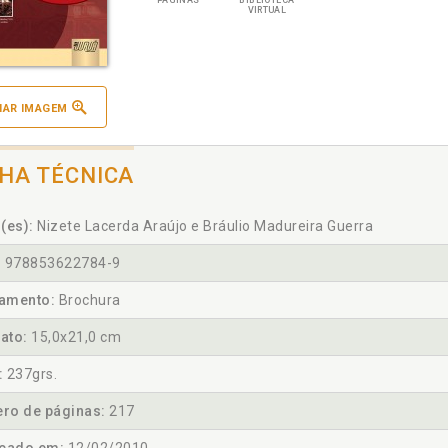
PÁGINAS
BIBLIOTECA
VIRTUAL
IAR IMAGEM
CHA TÉCNICA
(es):
Nizete Lacerda Araújo e Bráulio Madureira Guerra
:
978853622784-9
amento:
Brochura
ato:
15,0x21,0 cm
:
237grs.
ro de páginas:
217