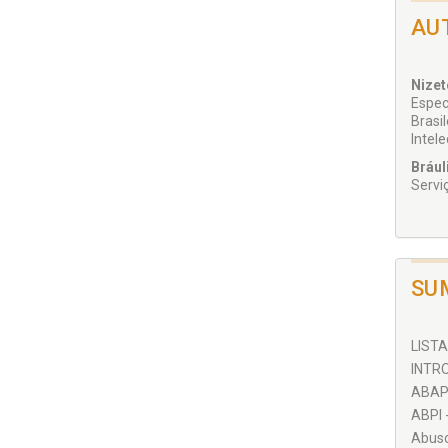
AU
Nizet
Espec
Brasi
Intele
Brául
Serviç
SU
LISTA
INTRO
ABAPI
ABPI -
Abuso