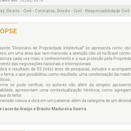
icado em:
12/02/2010
s):
Direito - Civil - Contratos; Direito - Civil - Responsabilidade Civil
NOPSE
sente "Dicionário de Propriedade Intelectual" se apresenta como ob
leiro, em uma área que tem merecido a atenção não só no Brasil como
aloriza cada vez mais o conhecimento e a sua proteção pela Proprieda
mento das negociações nacionais e internacionais.
obra é resultado de 03 (três) anos de pesquisas, estudos e acompanh
 o tema, o que possibilitou como resultado, uma condensação da matér
ficos.
rme se pode verificar, os autores vão além da simples apresen
nalidade, apresentam uma contextualização histórica, como agregam
sa do leitor.
imensão coloca a obra em um patamar além da categoria de um dicionári
e Lacerda Araújo e Bráulio Madureira Guerra