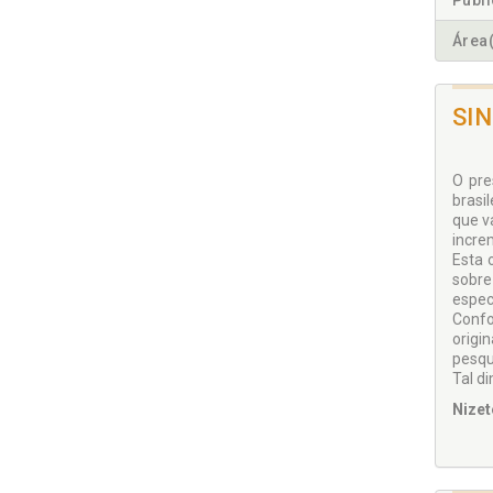
Publ
Área(
SI
O pre
brasi
que v
incre
Esta 
sobre
especí
Confo
origi
pesqui
Tal d
Nizet