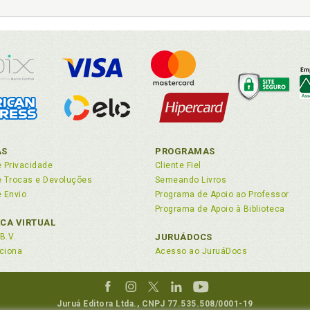
ataria, p. 45
ospecção, p. 45
egurança, p. 47
nologia, p. 47
, p. 48
 de estímulo à inovação, p. 48
costumes, p. 49
 p. 49
idade, p. 50
AS
PROGRAMAS
r distintivo, p. 50
e Privacidade
Cliente Fiel
patente, p. 51
de Trocas e Devoluções
Semeando Livros
ra, p. 51
e Envio
Programa de Apoio ao Professor
icado de adição de invenção, p. 52
Programa de Apoio à Biblioteca
icado de registro, p. 52
ECA VIRTUAL
 na propriedade industrial, p. 53
B.V.
JURUÁDOCS
 no direito do autor, p. 53
ciona
Acesso ao JuruáDocs
nário, p. 54
to integrado, p. 55
o, p. 55
Juruá Editora Ltda., CNPJ 77.535.508/0001-19