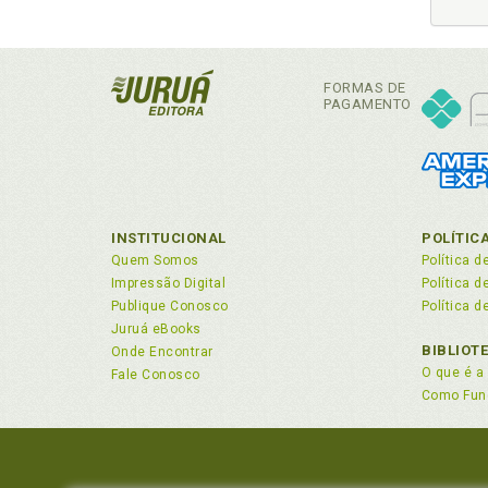
Biopir
Biopr
Bioss
FORMAS DE
Biotec
PAGAMENTO
Boa-fé
Bolsa
Bons 
Busca,
Caduc
INSTITUCIONAL
POLÍTIC
Caráte
Quem Somos
Política d
Carta 
Impressão Digital
Política 
Censu
Publique Conosco
Política d
Certif
Juruá eBooks
Certif
BIBLIOT
Onde Encontrar
Cessão
O que é a 
Fale Conosco
Cessão
Como Fun
Cessio
Circui
Citaçã