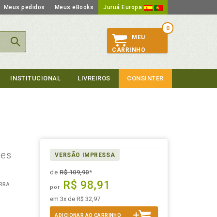
Meus pedidos
Meus eBooks
Juruá Europa
0
MEU
CARRINHO
INSTITUCIONAL
LIVREIROS
CONSINTER
tes
VERSÃO IMPRESSA
de
R$ 109,90
*
R$ 98,91
RRA
por
em 3x de R$ 32,97
ADICIONAR AO CARRINHO