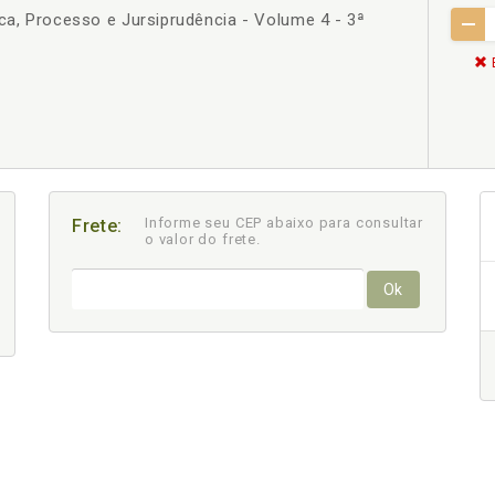
ica, Processo e Jursiprudência - Volume 4 - 3ª
Informe seu CEP abaixo para consultar
Frete:
o valor do frete.
Ok